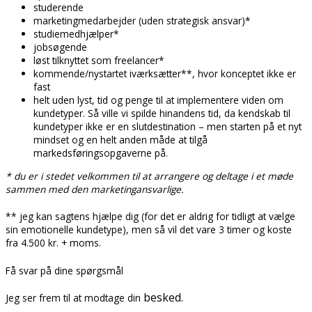
studerende
marketingmedarbejder (uden strategisk ansvar)*
studiemedhjælper*
jobsøgende
løst tilknyttet som freelancer*
kommende/nystartet iværksætter**, hvor konceptet ikke er
fast
helt uden lyst, tid og penge til at implementere viden om
kundetyper. Så ville vi spilde hinandens tid, da kendskab til
kundetyper ikke er en slutdestination – men starten på et nyt
mindset og en helt anden måde at tilgå
markedsføringsopgaverne på.
* du er i stedet velkommen til at arrangere og deltage i et møde
sammen med den marketingansvarlige.
** jeg kan sagtens hjælpe dig (for det er aldrig for tidligt at vælge
sin emotionelle kundetype), men så vil det vare 3 timer og koste
fra 4.500 kr. + moms.
Få svar på dine spørgsmål
besked.
Jeg ser frem til at modtage din