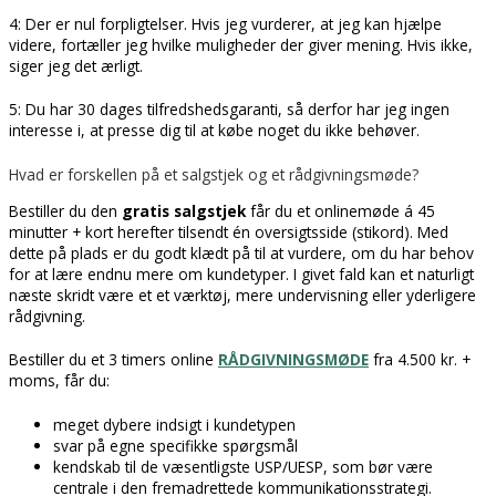
4: Der er nul forpligtelser. Hvis jeg vurderer, at jeg kan hjælpe
videre, fortæller jeg hvilke muligheder der giver mening. Hvis ikke,
siger jeg det ærligt.
5: Du har 30 dages tilfredshedsgaranti, så derfor har jeg ingen
interesse i, at presse dig til at købe noget du ikke behøver.
Hvad er forskellen på et salgstjek og et rådgivningsmøde?
Bestiller du den
gratis salgstjek
får du et onlinemøde á 45
minutter + kort herefter tilsendt én oversigtsside (stikord). Med
dette på plads er du godt klædt på til at vurdere, om du har behov
for at lære endnu mere om kundetyper. I givet fald kan et naturligt
næste skridt være et et værktøj, mere undervisning eller yderligere
rådgivning.
Bestiller du et 3 timers online
RÅDGIVNINGSMØDE
fra 4.500 kr. +
moms, får du:
meget dybere indsigt i kundetypen
svar på egne specifikke spørgsmål
kendskab til de væsentligste USP/UESP, som bør være
centrale i den fremadrettede kommunikationsstrategi.