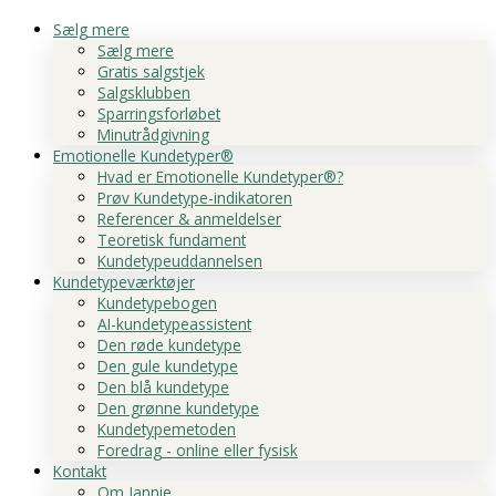
Sælg mere
Sælg mere
Gratis salgstjek
Salgsklubben
Sparringsforløbet
Minutrådgivning
Emotionelle Kundetyper®
Hvad er Emotionelle Kundetyper®?
Prøv Kundetype-indikatoren
Referencer & anmeldelser
Teoretisk fundament
Kundetypeuddannelsen
Kundetypeværktøjer
Kundetypebogen
AI-kundetypeassistent
Den røde kundetype
Den gule kundetype
Den blå kundetype
Den grønne kundetype
Kundetypemetoden
Foredrag - online eller fysisk
Kontakt
Om Jannie