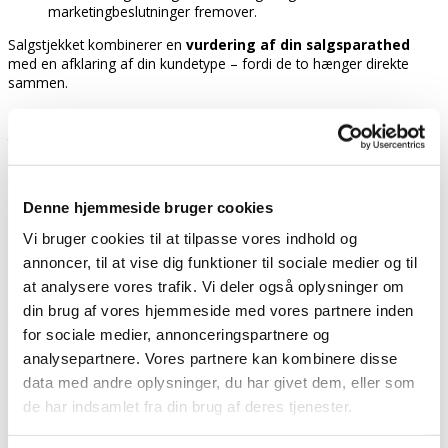
marketingbeslutninger fremover.
Salgstjekket kombinerer en
vurdering af din salgsparathed
med en afklaring af din kundetype – fordi de to hænger direkte
sammen.
NB: At kende din kundetype er ikke en slutdestination – det er
tværtimod
det
første skridt
på rejsen mod en dyb indsigt i,
hvorfor dine kunder køber og agerer. Og hvordan du får dem til
dét.
Denne hjemmeside bruger cookies
Book tid direkte i min kalender:
Vi bruger cookies til at tilpasse vores indhold og
annoncer, til at vise dig funktioner til sociale medier og til
Gratis salgstjek · 45 minutter · Online og uforpligtende.
at analysere vores trafik. Vi deler også oplysninger om
din brug af vores hjemmeside med vores partnere inden
Book dit salgstjek
for sociale medier, annonceringspartnere og
Det får du ud af samtalen:
analysepartnere. Vores partnere kan kombinere disse
data med andre oplysninger, du har givet dem, eller som
Klarhed over hvilken kundetype du faktisk sælger til (dvs. din
de har indsamlet fra din brug af deres tjenester.
kundes indkøbshumør i købsøjeblikket)
Bedre forståelse af hvad der skaber købsmotivation