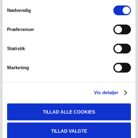
Mere præcis markedsføring og kommunikation
Samtykkevalg
Et stærkere grundlag for beslutninger og implementering
Nødvendig
Et
salgstjek
giver dig et solidt fundament for dine
beslutninger >
Præferencer
Statistik
Marketing
Vis detaljer
TILLAD ALLE COOKIES
TILLAD VALGTE