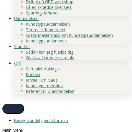
Deltag på GPT-workshop
Få en skræddersyet GPT
Sparringsforløbet
Uddannelsen
Kundetypeuddannelsen
Teoretisk fundament
Gratis Masterclass om Kundetypeuddannelsen
Kundetypeuddannede
Start her
Sådan kan jeg hjælpe dig
Gratis afklarende samtale
Om
Samtalebooking >
Kontakt
Jannie Ilum Gade
Kundetypemetoden
Referencer & anmeldelser
Besøg Kundetypeplatformen
Main Menu