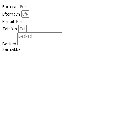
Fornavn
Efternavn
E-mail
Telefon
Besked
Samtykke
Jeg bekræfter at Jannie må kontakte mig på ovenstående kontakt
informationer og at jeg har læst Kundetyper.dk's
privatlivspolitik her.
SEND BESKED
Se Kundetyper.dk’s
privatlivspolitik her.
KONTAKT
+45 25 15 38 00
kontakt@kundetyper.dk
Find en samarbejdspartner
Samarbejdspartnere