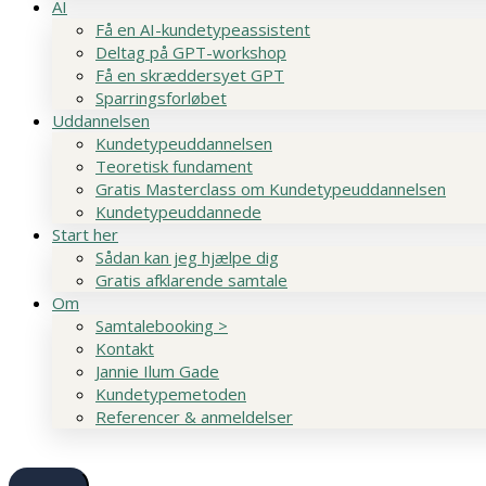
AI
Få en AI-kundetypeassistent
Deltag på GPT-workshop
Få en skræddersyet GPT
Sparringsforløbet
Uddannelsen
Kundetypeuddannelsen
Teoretisk fundament
Gratis Masterclass om Kundetypeuddannelsen
Kundetypeuddannede
Start her
Sådan kan jeg hjælpe dig
Gratis afklarende samtale
Om
Samtalebooking >
Kontakt
Jannie Ilum Gade
Kundetypemetoden
Referencer & anmeldelser