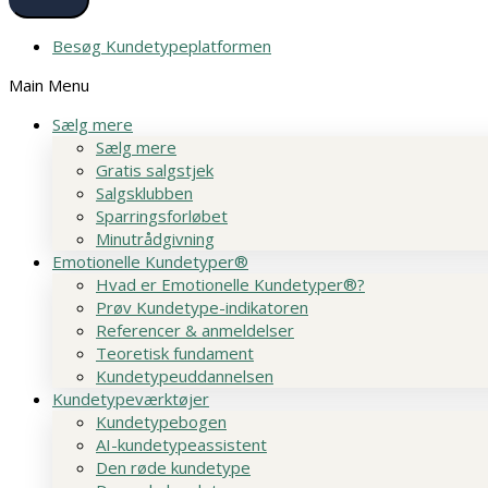
Besøg Kundetypeplatformen
Main Menu
Sælg mere
Sælg mere
Gratis salgstjek
Salgsklubben
Sparringsforløbet
Minutrådgivning
Emotionelle Kundetyper®
Hvad er Emotionelle Kundetyper®?
Prøv Kundetype-indikatoren
Referencer & anmeldelser
Teoretisk fundament
Kundetypeuddannelsen
Kundetypeværktøjer
Kundetypebogen
AI-kundetypeassistent
Den røde kundetype