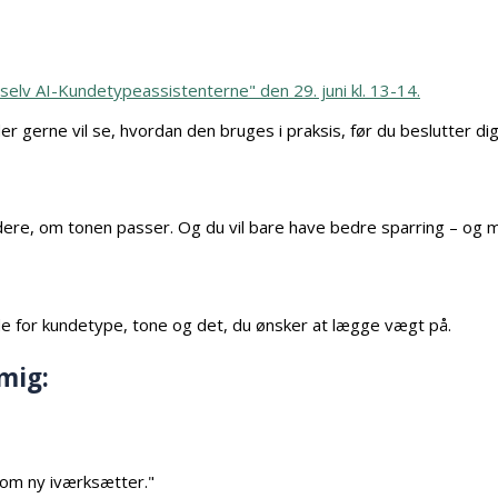
 selv AI-Kundetypeassistenterne" den 29. juni kl. 13-14.
der gerne vil se, hvordan den bruges i praksis, før du beslutter dig
urdere, om tonen passer. Og du vil bare have bedre sparring – og 
jde for kundetype, tone og det, du ønsker at lægge vægt på.
mig:
 som ny iværksætter."