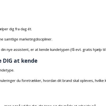
ælper dig fra dag ét.
e samtlige marketingdiscipliner.
n nye assistent, er at kende kundetypen (få evt. gratis hjælp til 
e DIG at kende
undetype.
ringer du foretrækker, hvordan dit brand skal opleves, hvilke ki
— men også ud fra dig, din tone og din måde at arbejde på.