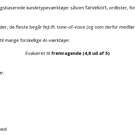
farvekort,
ningsbaserede kundetypeværktøjer såsom
ordlister, f
der, de fleste begår fejl ift. tone-of-voice (og som derfor medføre
il mange forskellige AI-værktøjer.
Evalueret til
fremragende (4,8 ud af 5)
r.
åned