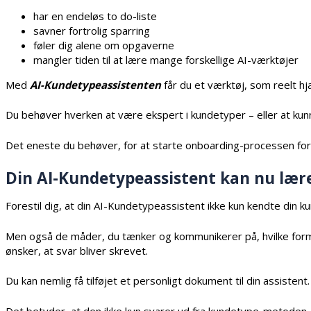
har en endeløs to do-liste
savner fortrolig sparring
føler dig alene om opgaverne
mangler tiden til at lære mange forskellige AI-værktøjer
Med
AI-Kundetypeassistenten
får du et værktøj, som reelt hj
Du behøver hverken at være ekspert i kundetyper – eller at kunn
Det eneste du behøver, for at starte onboarding-processen for di
Din AI-Kundetypeassistent kan nu lær
Forestil dig, at din AI-Kundetypeassistent ikke kun kendte din k
Men også de måder, du tænker og kommunikerer på, hvilke formule
ønsker, at svar bliver skrevet.
Du kan nemlig få tilføjet et personligt dokument til din assistent.
Det betyder, at den ikke kun svarer ud fra kundetype-metoden 