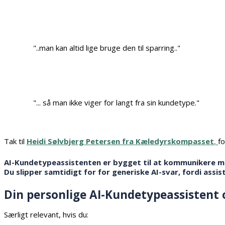
"..man kan altid lige bruge den til sparring.."
"... så man ikke viger for langt fra sin kundetype."
Tak til
Heidi Sølvbjerg Petersen fra Kæledyrskompasset
,
f
AI-Kundetypeassistenten er bygget til at kommunikere mål
Du slipper samtidigt for for generiske AI-svar, fordi assi
Din personlige AI-Kundetypeassistent 
Særligt relevant, hvis du: