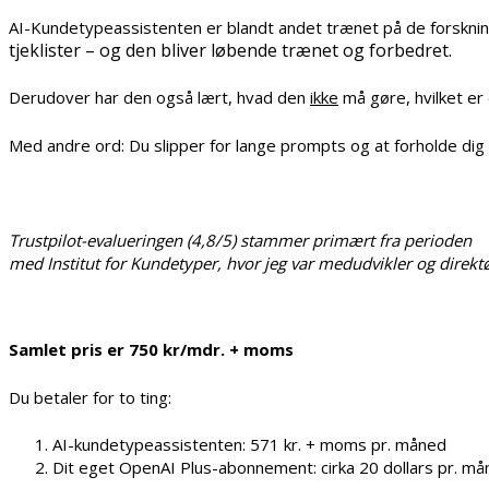
AI-Kundetypeassistenten er blandt andet trænet på de forsk
tjeklister – og den bliver løbende trænet og forbedret.
Derudover har den også lært, hvad den
ikke
må gøre, hvilket er 
Med andre ord: Du slipper for lange prompts og at forholde dig t
Trustpilot-evalueringen (4,8/5) stammer primært fra perioden
med Institut for Kundetyper, hvor jeg var medudvikler og direktø
Samlet pris er 750 kr/mdr. + moms
Du betaler for to ting:
AI-kundetypeassistenten: 571 kr. + moms pr. måned
Dit eget OpenAI Plus-abonnement: cirka 20 dollars pr. m