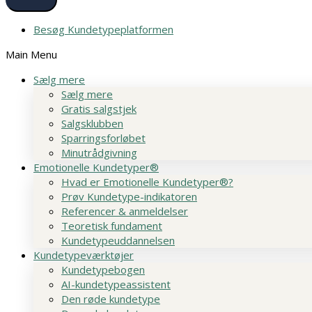
Besøg Kundetypeplatformen
Main Menu
Sælg mere
Sælg mere
Gratis salgstjek
Salgsklubben
Sparringsforløbet
Minutrådgivning
Emotionelle Kundetyper®
Hvad er Emotionelle Kundetyper®?
Prøv Kundetype-indikatoren
Referencer & anmeldelser
Teoretisk fundament
Kundetypeuddannelsen
Kundetypeværktøjer
Kundetypebogen
AI-kundetypeassistent
Den røde kundetype