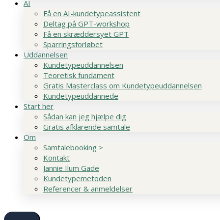
AI
Få en AI-kundetypeassistent
Deltag på GPT-workshop
Få en skræddersyet GPT
Sparringsforløbet
Uddannelsen
Kundetypeuddannelsen
Teoretisk fundament
Gratis Masterclass om Kundetypeuddannelsen
Kundetypeuddannede
Start her
Sådan kan jeg hjælpe dig
Gratis afklarende samtale
Om
Samtalebooking >
Kontakt
Jannie Ilum Gade
Kundetypemetoden
Referencer & anmeldelser