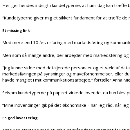
Her gør hendes indsigt i kundetyperne, at hun i dag kan træffe 
“Kundetyperne giver mig et sikkert fundament for at træffe de 
Et missing link
Med mere end 10 års erfaring med markedsføring og kommunik
Men som så mange andre, der arbejder med markedsføring og kom
“Jeg kunne sidde med detaljerede personaer og et væld af data
markedsføringen på synsninger og mavefornemmelser, eller du A
havde manglet i mit kommunikationsarbejde,” fortæller Anna Mie
Selvom kundetyperne på papiret virkede lovende, da hun blev 
“Mine indvendinger gik på det økonomiske – har jeg råd, når jeg e
En god investering
Anna Mie startede med at købe et månedsabonnement for at sætte