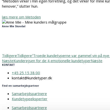
“Metoden virker i min egen forretning, og det virker for mine 
henover,” slutter hun.
læs mere om Metoden
Anne Mie Skovdal
Tidligere
Tidligere
“Troede kundetyperne var gammel vin på nye 
Næste
Kunderejsen for de 4 emotionelle kundetyper
Næste
KONTAKT
+45 25 15 38 00
kontakt@kundetyper.dk
Find en samarbejdspartner
Samarbejdspartnere
Kundetypeeksperter
Samarbejdspartnere