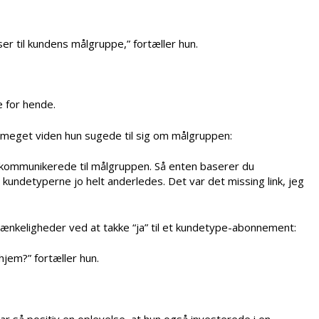
er til kundens målgruppe,” fortæller hun.
 for hende.
 meget viden hun sugede til sig om målgruppen:
t kommunikerede til målgruppen. Så enten baserer du
undetyperne jo helt anderledes. Det var det missing link, jeg
ænkeligheder ved at takke “ja” til et kundetype-abonnement:
hjem?” fortæller hun.
 så positiv en oplevelse, at hun også investerede i en