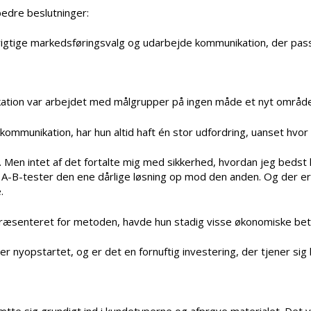
bedre beslutninger:
rigtige markedsføringsvalg og udarbejde kommunikation, der pass
ation var arbejdet med målgrupper på ingen måde et nyt område
munikation, har hun altid haft én stor udfordring, uanset hvor
. Men intet af det fortalte mig med sikkerhed, hvordan jeg beds
-B-tester den ene dårlige løsning op mod den anden. Og der er k
.
præsenteret for metoden, havde hun stadig visse økonomiske bet
r nyopstartet, og er det en fornuftig investering, der tjener sig 
 sig grundigt ind i kundetyperne og afprøve materialet. Det var