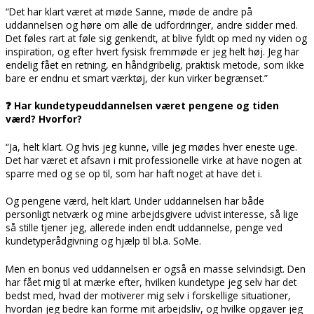
“Det har klart været at møde Sanne, møde de andre på
uddannelsen og høre om alle de udfordringer, andre sidder med.
Det føles rart at føle sig genkendt, at blive fyldt op med ny viden og
inspiration, og efter hvert fysisk fremmøde er jeg helt høj. Jeg har
endelig fået en retning, en håndgribelig, praktisk metode, som ikke
bare er endnu et smart værktøj, der kun virker begrænset.”
❓ Har kundetypeuddannelsen været pengene og tiden
værd? Hvorfor?
“Ja, helt klart. Og hvis jeg kunne, ville jeg mødes hver eneste uge.
Det har været et afsavn i mit professionelle virke at have nogen at
sparre med og se op til, som har haft noget at have det i.
Og pengene værd, helt klart. Under uddannelsen har både
personligt netværk og mine arbejdsgivere udvist interesse, så lige
så stille tjener jeg, allerede inden endt uddannelse, penge ved
kundetyperådgivning og hjælp til bl.a. SoMe.
Men en bonus ved uddannelsen er også en masse selvindsigt. Den
har fået mig til at mærke efter, hvilken kundetype jeg selv har det
bedst med, hvad der motiverer mig selv i forskellige situationer,
hvordan jeg bedre kan forme mit arbejdsliv, og hvilke opgaver jeg