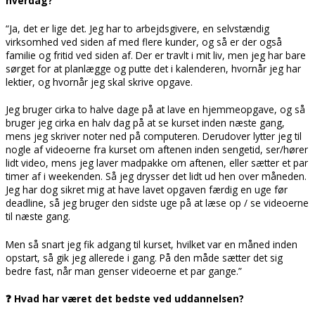
hverdag?
“Ja, det er lige det. Jeg har to arbejdsgivere, en selvstændig
virksomhed ved siden af med flere kunder, og så er der også
familie og fritid ved siden af. Der er travlt i mit liv, men jeg har bare
sørget for at planlægge og putte det i kalenderen, hvornår jeg har
lektier, og hvornår jeg skal skrive opgave.
Jeg bruger cirka to halve dage på at lave en hjemmeopgave, og så
bruger jeg cirka en halv dag på at se kurset inden næste gang,
mens jeg skriver noter ned på computeren. Derudover lytter jeg til
nogle af videoerne fra kurset om aftenen inden sengetid, ser/hører
lidt video, mens jeg laver madpakke om aftenen, eller sætter et par
timer af i weekenden. Så jeg drysser det lidt ud hen over måneden.
Jeg har dog sikret mig at have lavet opgaven færdig en uge før
deadline, så jeg bruger den sidste uge på at læse op / se videoerne
til næste gang.
Men så snart jeg fik adgang til kurset, hvilket var en måned inden
opstart, så gik jeg allerede i gang. På den måde sætter det sig
bedre fast, når man genser videoerne et par gange.”
❓ Hvad har været det bedste ved uddannelsen?