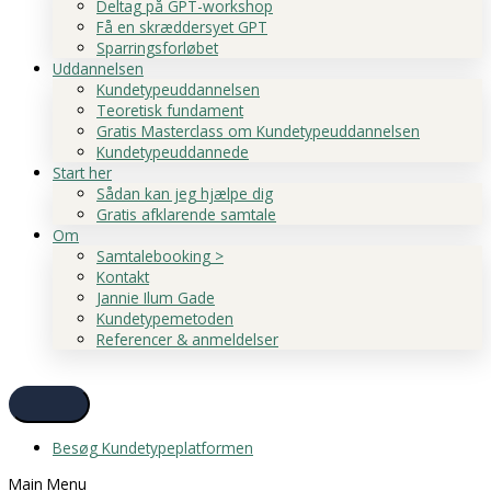
Deltag på GPT-workshop
Få en skræddersyet GPT
Sparringsforløbet
Uddannelsen
Kundetypeuddannelsen
Teoretisk fundament
Gratis Masterclass om Kundetypeuddannelsen
Kundetypeuddannede
Start her
Sådan kan jeg hjælpe dig
Gratis afklarende samtale
Om
Samtalebooking >
Kontakt
Jannie Ilum Gade
Kundetypemetoden
Referencer & anmeldelser
Besøg Kundetypeplatformen
Main Menu