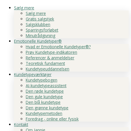
Sælg mere
Sælg mere
Gratis salgstjek
Salgsklubben
Sparringsforløbet
Minutrådgivning
Emotionelle Kundetyper®
Hvad er Emotionelle Kundetyper®?
Prøv Kundetype-indikatoren
Referencer & anmeldelser
Teoretisk fundament
Kundetypeuddannelsen
Kundetypeværktøjer
Kundetypebogen
AI-kundetypeassistent
Den røde kundetype
Den gule kundetype
Den blå kundetype
Den grønne kundetype
Kundetypemetoden
Foredrag - online eller fysisk
Kontakt
Om Jannie