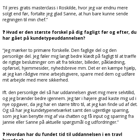
Til jeres gratis masterclass i Roskilde, hvor jeg var endnu mere
solgt end før, fortalte jeg glad Sanne, at hun bare kunne sende
regningen til min chef.”
❓ Hvad er den største forskel på dig fagligt før og efter, du
har gået på kundetypeuddannelsen?
“Jeg mærker to primære forskelle. Den faglige del og den
personlige del. Jeg føler mig langt bedre klædt på fagligt til at træffe
de rigtige beslutninger om alt fra tekster, billeder, påklædning,
opførsel, hjemmesider, nyhedsbreve mm. Det er en kæmpe hjælp,
at jeg kan rådgive mine arbejdsgivere, sparre med dem og udføre
mit arbejde med mere sikkerhed.
Ift. den personlige del så har uddannelsen givet mig mere selvtillid,
og jeg brænder bedre igennem. Jeg tør i højere grad kaste mig ud i
nye opgaver, da jeg har en større tiltro til, at jeg kan finde ud af det.
Og så har jeg kundetypenetværket samt den ugentlige sparring,
som jeg kan benytte mig af via chatten og få input og sparring fra
Jannie eller Sanne på aktuelle spørgsmål og udfordringer.”
❓ Hvordan har du fundet tid til uddannelsen i en travl