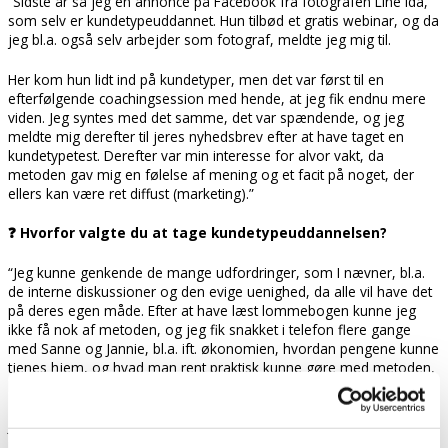
“Sidste år så jeg en annonce på Facebook fra fotografen Line Ida,
som selv er kundetypeuddannet. Hun tilbød et gratis webinar, og da
jeg bl.a. også selv arbejder som fotograf, meldte jeg mig til.
Her kom hun lidt ind på kundetyper, men det var først til en
efterfølgende coachingsession med hende, at jeg fik endnu mere
viden. Jeg syntes med det samme, det var spændende, og jeg
meldte mig derefter til jeres nyhedsbrev efter at have taget en
kundetypetest. Derefter var min interesse for alvor vakt, da
metoden gav mig en følelse af mening og et facit på noget, der
ellers kan være ret diffust (marketing).”
❓ Hvorfor valgte du at tage kundetypeuddannelsen?
“Jeg kunne genkende de mange udfordringer, som I nævner, bl.a.
de interne diskussioner og den evige uenighed, da alle vil have det
på deres egen måde. Efter at have læst lommebogen kunne jeg
ikke få nok af metoden, og jeg fik snakket i telefon flere gange
med Sanne og Jannie, bl.a. ift. økonomien, hvordan pengene kunne
tjenes hjem, og hvad man rent praktisk kunne gøre med metoden,
både som ansat og som selvstændig.
Jeg måtte simpelthen selv uddanne mig, for igennem mit arbejde
med marketing i forskellige stillinger havde jeg konstant følt, at jeg