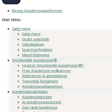
Besøg Kundetypeplatformen
Main Menu
Sælg mere
Sælg mere
Gratis salgstjek
Salgsklubben
Sparringsforløbet
Minutrådgivning
Emotionelle Kundetyper®
Hvad er Emotionelle Kundetyper®?
Prøv Kundetype-indikatoren
Referencer & anmeldelser
Teoretisk fundament
Kundetypeuddannelsen
Kundetypeværktøjer
Kundetypebogen
AI-kundetypeassistent
Den røde kundetype