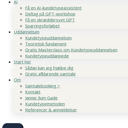
AI
Få en AI-kundetypeassistent
Deltag på GPT-workshop
Få en skræddersyet GPT
Sparringsforløbet
Uddannelsen
Kundetypeuddannelsen
Teoretisk fundament
Gratis Masterclass om Kundetypeuddannelsen
Kundetypeuddannede
Start her
Sådan kan jeg hjælpe dig
Gratis afklarende samtale
Om
Samtalebooking >
Kontakt
Jannie Ilum Gade
Kundetypemetoden
Referencer & anmeldelser