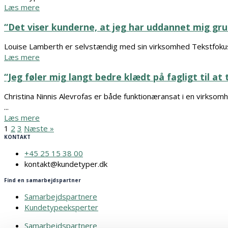
Læs mere
“Det viser kunderne, at jeg har uddannet mig gru
Louise Lamberth er selvstændig med sin virksomhed Tekstfokus
Læs mere
“Jeg føler mig langt bedre klædt på fagligt til at
Christina Ninnis Alevrofas er både funktionæransat i en virks
...
Læs mere
1
2
3
Næste »
KONTAKT
+45 25 15 38 00
kontakt@kundetyper.dk
Find en samarbejdspartner
Samarbejdspartnere
Kundetypeeksperter
Samarbejdspartnere