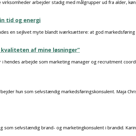
irksomheder arbejder stadig med målgrupper ud fra alder, køn, g
n tid og energi
es en sejlivet myte blandt iværksættere: at god markedsføring kr
kvaliteten af mine løsninger”
 i hendes arbejde som marketing manager og recruitment coordin
 arbejder hun som selvstændig markedsføringskonsulent. Maja Chr
ig som selvstændig brand- og marketingkonsulent i brandid. Kari