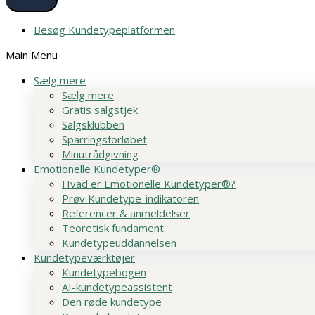
Besøg Kundetypeplatformen
Main Menu
Sælg mere
Sælg mere
Gratis salgstjek
Salgsklubben
Sparringsforløbet
Minutrådgivning
Emotionelle Kundetyper®
Hvad er Emotionelle Kundetyper®?
Prøv Kundetype-indikatoren
Referencer & anmeldelser
Teoretisk fundament
Kundetypeuddannelsen
Kundetypeværktøjer
Kundetypebogen
AI-kundetypeassistent
Den røde kundetype