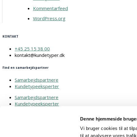
Kommentarfeed
WordPress.org
KONTAKT
+45 25 15 38 00
kontakt@kundetyper.dk
Find en samarbejdspartner
Samarbejdspartnere
Kundetypeeksperter
Samarbejdspartnere
Kundetypeeksperter
Diverse
Denne hjemmeside bruger
Cookiepolitik
Vi bruger cookies til at til
Privatlivspoltik
til at analysere vores tra