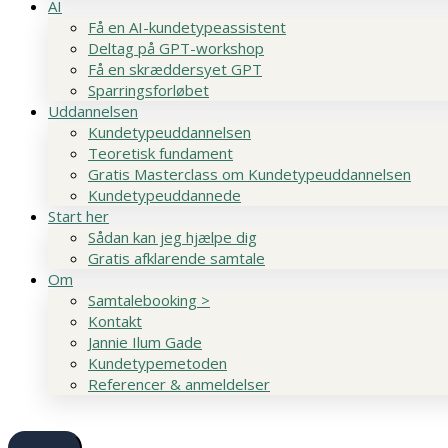
AI
Få en AI-kundetypeassistent
Deltag på GPT-workshop
Få en skræddersyet GPT
Sparringsforløbet
Uddannelsen
Kundetypeuddannelsen
Teoretisk fundament
Gratis Masterclass om Kundetypeuddannelsen
Kundetypeuddannede
Start her
Sådan kan jeg hjælpe dig
Gratis afklarende samtale
Om
Samtalebooking >
Kontakt
Jannie Ilum Gade
Kundetypemetoden
Referencer & anmeldelser